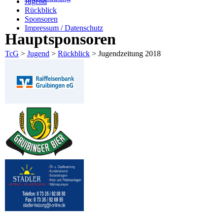
Jugend
Rückblick
Sponsoren
Impressum / Datenschutz
Hauptsponsoren
TcG
>
Jugend
>
Rückblick
>
Jugendzeitung 2018