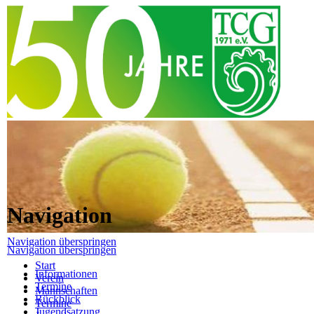
Navigation
Navigation überspringen
Navigation überspringen
Start
Informationen
Verein
Termine
Mannschaften
Rückblick
Termine
Jugendsatzung