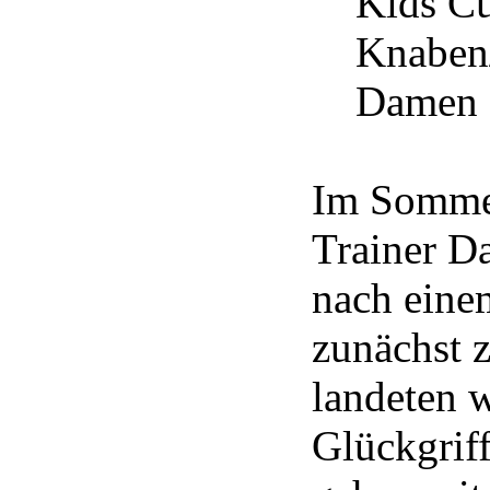
Kids Cup
Knaben/
Damen 
Im Sommer
Trainer D
nach einem
zunächst 
landeten 
Glückgrif