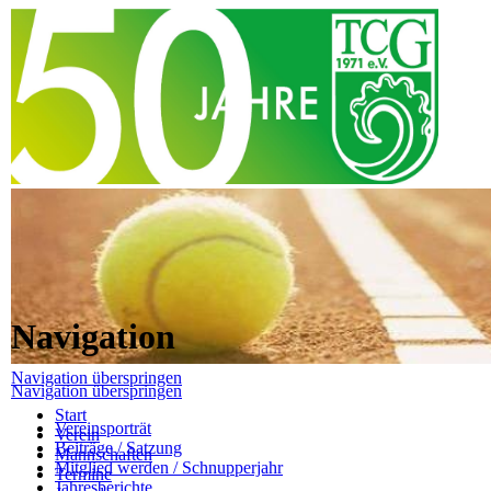
Navigation
Navigation überspringen
Navigation überspringen
Start
Vereinsporträt
Verein
Beiträge / Satzung
Mannschaften
Mitglied werden / Schnupperjahr
Termine
Jahresberichte