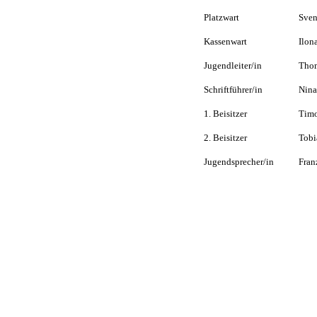
Platzwart
Sven
Kassenwart
Ilon
Jugendleiter/in
Tho
Schriftführer/in
Nin
1. Beisitzer
Timo
2. Beisitzer
Tobi
Jugendsprecher/in
Fran